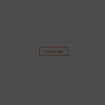
Droit de la Fonction
Publique
En savoir plus
Droit de l’Urbanisme