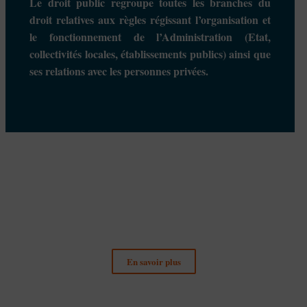
Le droit public regroupe toutes les branches du
droit
relatives aux règles régissant l’organisation et
Le
droit public
se compose de plusieurs branches dans lesquelles
le fonctionnement de
l’Administration
(
Etat
,
MaîtreDavid Gourinat
est en capacité de vous conseiller et de vous
représenter.
collectivités locales
,
établissements publics
) ainsi que
ses relations avec les personnes privées.
Droit des Collectivités
Territoriales
En savoir plus